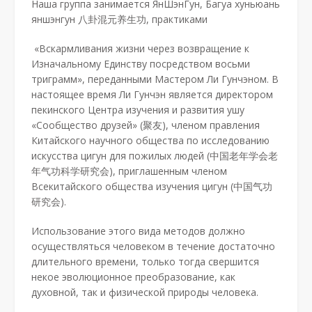
Наша группа занимается ЯнШэнГун, Багуа хуньюань
яншэнгун 八卦混元养生功, практиками
«Вскармливания жизни через возвращение к
Изначальному Единству посредством восьми
триграмм», переданными Мастером Ли Гунчэном. В
настоящее время Ли Гунчэн является директором
пекинского Центра изучения и развития ушу
«Сообщество друзей» (聚友), членом правления
Китайского научного общества по исследованию
искусства цигун для пожилых людей (中国老年学会老
年气功科学研究会), приглашенным членом
Всекитайского общества изучения цигун (中国气功
研究会).
Использование этого вида методов должно
осуществляться человеком в течение достаточно
длительного времени, только тогда свершится
некое эволюционное преобразование, как
духовной, так и физической природы человека.