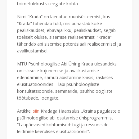
toimetulekustrateegiate kohta.
Nimi “Krada” on laenatud ruunisüsteemist, kus
“Krada” tähendab tuld, mis puhastab kõike
pealiskaudset, ebavajalikku, pealiskaudset, segab
tõeliselt olulise, sisemise realiseerimist. “Krada”
tähendab abi sisemise potentsiaali realiseerimisel ja
avalikustamisel.
MTÜ Psühholoogilise Abi Ühing Krada ülesandeks
on isiksuse kujunemise ja avalikustamise
edendamine, samuti abistamine kriisis, rasketes
elusituatsioonides – läbi psühholoogiliste
konsultatsioonide, seminaride, psühholoogiliste
töötubade, loengute.
Artikkel
siin
Kradaga Haapsalus Ukraina pagulastele
psühholoogilise abi osutamise ühisprogrammist
“Laupäevased kohtumised: tugi ja ressursside
leidmine keerulises elusituatsioonis”.