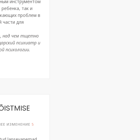
вным инструментом
 ребенка, так и
никающих проблем в
й части для
о, над чем тщетно
царский психиатр и
ой психологии.
MÕISTMISE
НЕЕ ИЗМЕНЕНИЕ
5
datud lapsevanemad