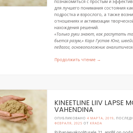
познакомиться с простым и эффекти
для лучшего понимания состояния как
подростка и взрослого, а также воз
отношениях и активизации творческо
нахождения решений.
«Только руки знают, как распутать т
бьется разум,» Карл Густав Юнг, швей
педагог, основоположник аналитическ
«Кинетический
Продолжить чтение
→
песок
как
терапевтический
инструмент»
KINEETLINE LIIV LAPSE 
VAHENDINA
ОПУБЛИКОВАНО
4 МАРТА, 2019
, ПОСЛЕД
ФЕВРАЛЯ, 2025
ОТ
KRADA
Pühapäevakoolitusele 21. aprillil on oo