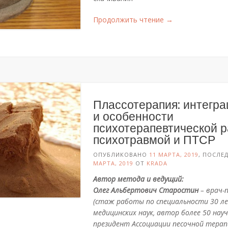
«Очередной
Продолжить чтение
→
семинар
по
плассотерапии
завершен»
Плассотерапия: интегра
и особенности
психотерапевтической р
психотравмой и ПТСР
ОПУБЛИКОВАНО
11 МАРТА, 2019
, ПОСЛЕ
МАРТА, 2019
ОТ
KRADA
Автор метода и ведущий:
Олег Альбертович Старостин
– врач-
(стаж работы по специальности 30 ле
медицинских наук, автор более 50 нау
президент Ассоциации песочной терап