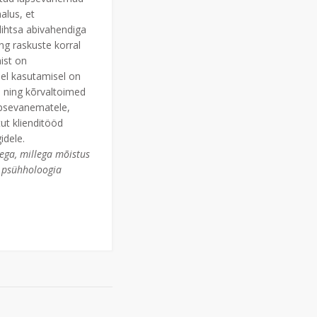
alus, et
 lihtsa abivahendiga
ng raskuste korral
ist on
asel kasutamisel on
d ning kõrvaltoimed
apsevanematele,
ut klienditööd
idele.
ega, millega mõistus
e psühholoogia