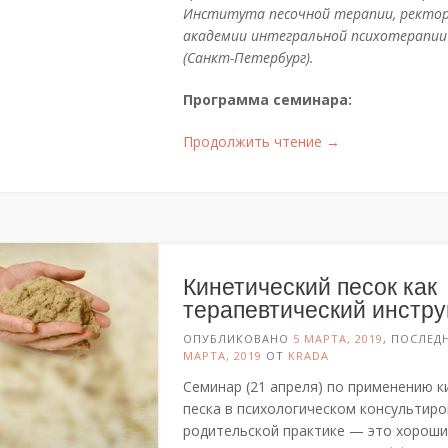
Института песочной терапии, ректо
академии интегральной психотерапии
(Санкт-Петербург).
Программа семинара
:
«Плассотерапия:
Продолжить чтение
→
интеграция
методов
и
особенности
психотерапевтич
работы
Кинетический песок как
с
терапевтический инстр
психотравмой
и
ОПУБЛИКОВАНО
5 МАРТА, 2019
, ПОСЛЕД
МАРТА, 2019
ОТ
KRADA
ПТСР»
Семинар (21 апреля) по применению к
песка в психологическом консультиро
родительской практике — это хороши