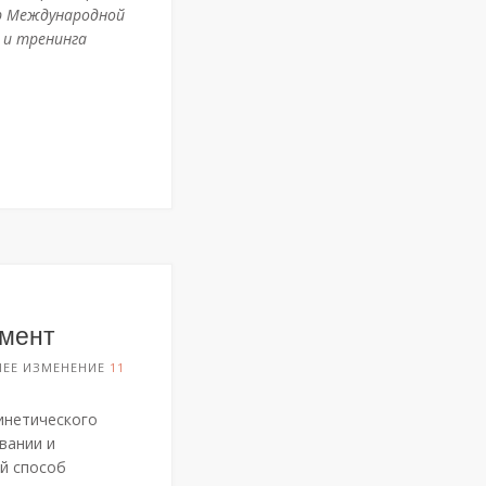
р Международной
 и тренинга
еской
умент
НЕЕ ИЗМЕНЕНИЕ
11
инетического
вании и
й способ