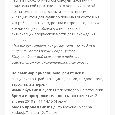
песка в психологическом консультировании и
родительской практике — это хороший способ
познакомиться с простым и эффективным
инструментом для лучшего понимания состояния
как ребенка, так и подростка и взрослого, а также
возникающих проблем в отношениях и
активизации творческой части для нахождения
решений.
«Только руки знают, как распутать то, над чем
тщетно бьется разум,» Карл Густав
Юнг, швейцарский психиатр и педагог,
основоположник аналитической психологии.
На семинар приглашаем:
родителей и
специалистов, работающих с детьми, подростками,
взрослыми и парами.
Язык обучения
: русский с переводом на эстонский
Время и продолжительность
: воскресенье, 21
апреля 2019 г., 11-14.15 (4 ак/ ч)
Место проведения:
Центр Махена (Mahena
keskus), Татари 12, Таллинн.