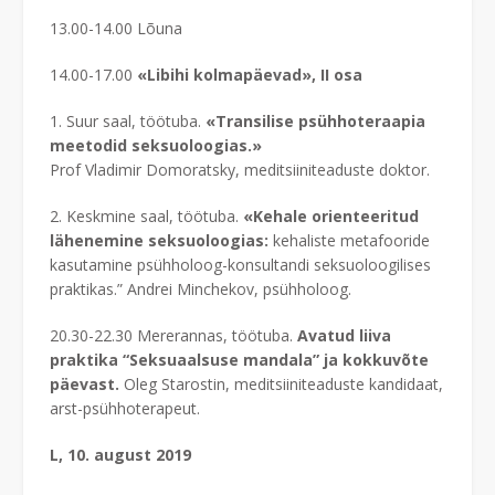
13.00-14.00 Lõuna
14.00-17.00
«Libihi kolmapäevad», II osa
1. Suur saal, töötuba.
«Transilise psühhoteraapia
meetodid seksuoloogias.»
Prof Vladimir Domoratsky, meditsiiniteaduste doktor.
2. Keskmine saal, töötuba.
«Kehale orienteeritud
lähenemine seksuoloogias:
kehaliste metafooride
kasutamine psühholoog-konsultandi seksuoloogilises
praktikas.” Andrei Minchekov,
psühholoog.
20.30-22.30 Mererannas, töötuba.
Avatud liiva
praktika “Seksuaalsuse mandala” ja
kokkuvõte
päevast.
Oleg Starostin, meditsiiniteaduste kandidaat,
arst-psühhoterapeut.
L, 10. august 2019