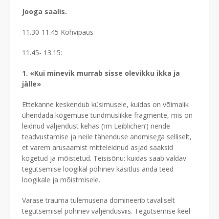
Jooga saalis.
11.30-11.45 Kohvipaus
11.45- 13.15:
1. «Kui minevik murrab sisse olevikku ikka ja
jälle»
Ettekanne keskendub küsimusele, kuidas on võimalik
ühendada kogemuse tundmuslikke fragmente, mis on
leidnud väljendust kehas (‘im Leiblichen’) nende
teadvustamise ja neile tähenduse andmisega selliselt,
et varem arusaamist mitteleidnud asjad saaksid
kogetud ja mõistetud. Teisisõnu: kuidas saab valdav
tegutsemise loogikal põhinev käsitlus anda teed
loogikale ja mõistmisele.
Varase trauma tulemusena domineerib tavaliselt
tegutsemisel põhinev väljendusviis. Tegutsemise keel