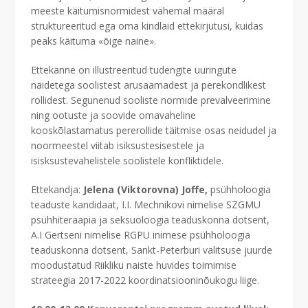
meeste käitumisnormidest vähemal määral
struktureeritud ega oma kindlaid ettekirjutusi, kuidas
peaks käituma «õige naine».
Ettekanne on illustreeritud tudengite uuringute
näidetega soolistest arusaamadest ja perekondlikest
rollidest. Segunenud sooliste normide prevalveerimine
ning ootuste ja soovide omavaheline
kooskõlastamatus pererollide täitmise osas neidudel ja
noormeestel viitab isiksustesisestele ja
isisksustevahelistele soolistele konfliktidele.
Ettekandja:
Jelena (Viktorovna) Joffe,
psühholoogia
teaduste kandidaat, I.I. Mechnikovi nimelise SZGMU
psühhiteraapia ja seksuoloogia teaduskonna dotsent,
A.I Gertseni nimelise RGPU inimese psühholoogia
teaduskonna dotsent, Sankt-Peterburi valitsuse juurde
moodustatud Riikliku naiste huvides toimimise
strateegia 2017-2022 koordinatsiooninõukogu liige.