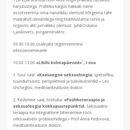
harjutustega. Praktika käigus hakkab naine
assotseerima oma naiselikku olemust kõrgeima talle
määratud ülesandega ning teadvustama sünni ja
orgasmi akti jumalikku olemust. JuhibOskana
Ljaskovets, joogainstruktor.
09.30-10.00 osalejate registreerimine
intensiivseminarile
1
10.00-13.00
«Libihi kolmapäevad»
, I osa
1. Suur saal.
«
Kaasaegne seksuoloogia:
spetsiifika,
suundumused, perspektiivid ja tulevikutrendid.» Lev
Shcheglov, meditsiiniteaduste doktor.
2. Keskmine saal, töötuba.
«Psühhoteraapia ja
seksuoloogia kokkupuutepunktid.
Seksuaalne
teraapia kui integratiivne lähenemine töös
seksuaalsete probleemidega.» Prof Anna Fedorova,
meditsiiniteaduste doktor.