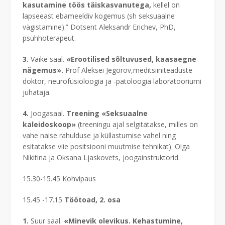
kasutamine töös täiskasvanutega,
kellel on
lapseeast ebameeldiv kogemus (sh seksuaalne
vägistamine).” Dotsent Aleksandr Erichev,
PhD,
psühhoterapeut.
3.
Väike saal.
«Erootilised sõltuvused, kaasaegne
nägemus».
Prof Aleksei Jegorov,meditsiiniteaduste
doktor, neurofüsioloogia ja -patoloogia laboratooriumi
juhataja.
4.
Joogasaal.
Treening «Seksuaalne
kaleidoskoop»
(treeningu ajal selgitatakse, milles on
vahe naise rahulduse ja küllastumise vahel ning
esitatakse viie positsiooni muutmise tehnikat). Olga
Nikitina ja Oksana Ljaskovets, joogainstruktorid.
15.30-15.45 Kohvipaus
15.45 -17.15
Töötoad, 2. osa
1.
Suur saal.
«Minevik olevikus. Kehastumine,