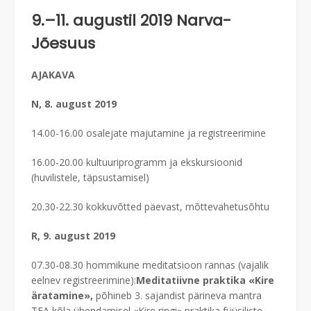
9.–11. augustil 2019 Narva-
Jõesuus
AJAKAVA
N, 8. august 2019
14.00-16.00 osalejate majutamine ja registreerimine
16.00-20.00 kultuuriprogramm ja ekskursioonid
(huvilistele, täpsustamisel)
20.30-22.30 kokkuvõtted päevast, mõttevahetusõhtu
R, 9. august 2019
07.30-08.30 hommikune meditatsioon rannas (vajalik
eelnev registreerimine):
Meditatiivne praktika «Kire
äratamine»,
põhineb 3. sajandist pärineva mantra
TEA kõla ühendamisel «Kire ringi» praktika füüsiliste