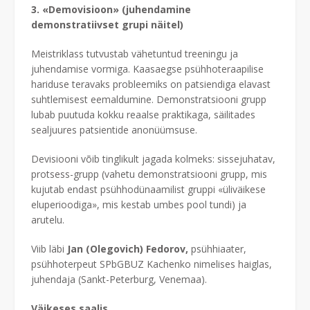
3.
«Demovisioon» (juhendamine
demonstratiivset grupi näitel)
Meistriklass tutvustab vähetuntud treeningu ja
juhendamise vormiga. Kaasaegse psühhoteraapilise
hariduse teravaks probleemiks on patsiendiga elavast
suhtlemisest eemaldumine. Demonstratsiooni grupp
lubab puutuda kokku reaalse praktikaga, säilitades
sealjuures patsientide anonüümsuse.
Devisiooni võib tinglikult jagada kolmeks: sissejuhatav,
protsess-grupp (vahetu demonstratsiooni grupp, mis
kujutab endast psühhodünaamilist gruppi «üliväikese
eluperioodiga», mis kestab umbes pool tundi) ja
arutelu.
Viib läbi
Jan (Olegovich) Fedorov,
psühhiaater,
psühhoterpeut SPbGBUZ Kachenko nimelises haiglas,
juhendaja (Sankt-Peterburg, Venemaa).
Väikeses saalis.