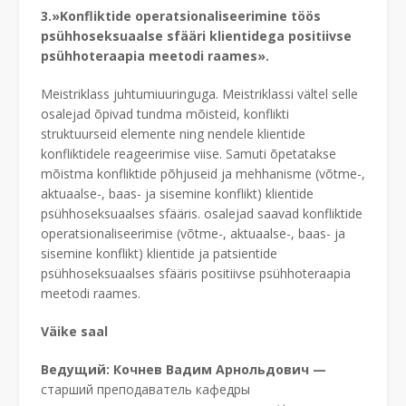
3.»Konfliktide operatsionaliseerimine töös
psühhoseksuaalse sfääri klientidega positiivse
psühhoteraapia meetodi raames».
Meistriklass juhtumiuuringuga. Meistriklassi vältel selle
osalejad õpivad tundma mõisteid, konflikti
struktuurseid elemente ning nendele klientide
konfliktidele reageerimise viise. Samuti õpetatakse
mõistma konfliktide põhjuseid ja mehhanisme (võtme-,
aktuaalse-, baas- ja sisemine konflikt) klientide
psühhoseksuaalses sfääris. osalejad saavad konfliktide
operatsionaliseerimise (võtme-, aktuaalse-, baas- ja
sisemine konflikt) klientide ja patsientide
psühhoseksuaalses sfääris positiivse psühhoteraapia
meetodi raames.
Väike saal
Ведущий: Кочнев Вадим Арнольдович —
старший преподаватель кафедры