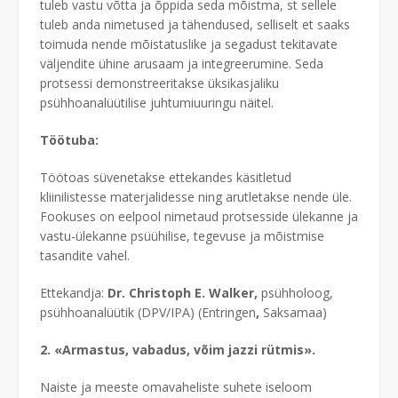
tuleb vastu võtta ja õppida seda mõistma, st sellele
tuleb anda nimetused ja tähendused, selliselt et saaks
toimuda nende mõistatuslike ja segadust tekitavate
väljendite ühine arusaam ja integreerumine. Seda
protsessi demonstreeritakse üksikasjaliku
psühhoanalüütilise juhtumiuuringu näitel.
Töötuba:
Töötoas süvenetakse ettekandes käsitletud
kliinilistesse materjalidesse ning arutletakse nende üle.
Fookuses on eelpool nimetaud protsesside ülekanne ja
vastu-ülekanne psüühilise, tegevuse ja mõistmise
tasandite vahel.
Ettekandja:
Dr. Christoph E. Walker,
psühholoog,
psühhoanalüütik (DPV/IPA) (Entringen
,
Saksamaa)
2. «Armastus, vabadus, võim jazzi rütmis».
Naiste ja meeste omavaheliste suhete iseloom