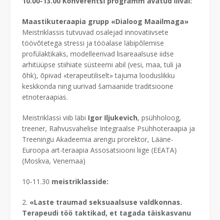
10.00-13.00 Konverentsi programm avatud liival:
Maastikuteraapia grupp «Dialoog Maailmaga»
Meistriklassis tutvuvad osalejad innovatiivsete
töövõtetega stressi ja tööalase läbipõlemise
profülaktikaks, modelleerivad lisareaalsuse iidse
arhitüüpse stiihiate süsteemi abil (vesi, maa, tuli ja
õhk), õpivad «terapeutiliselt» tajuma looduslikku
keskkonda ning uurivad šamaanide traditsioone
etnoteraapias.
Meistriklassi viib läbi
Igor Iljukevich
, psühholoog,
treener, Rahvusvahelise Integraalse Psühhoteraapia ja
Treeningu Akadeemia arengu prorektor, Lääne-
Euroopa art-teraapia Assosatsiooni liige (EEATA)
(Moskva, Venemaa)
10-11.30
meistriklasside:
2.
«Laste traumad seksuaalsuse valdkonnas.
Terapeudi töö taktikad, et tagada täiskasvanu