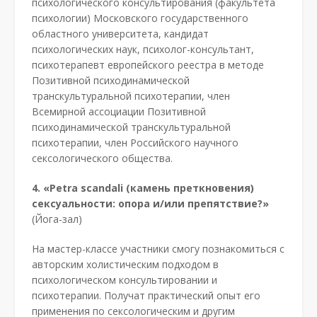
психологического консультирования (факультета
психологии) Московского государственного
областного университета, кандидат
психологических наук, психолог-консультант,
психотерапевт европейского реестра в методе
Позитивной психодинамической
транскультуральной психотерапии, член
Всемирной ассоциации Позитивной
психодинамической транскультуральной
психотерапии, член Российского научного
сексологического общества.
4. «Petra scandali (камень преткновения)
сексуальности: опора и/или препятствие?»
(Йога-зал)
На мастер-классе участники смогу познакомиться с
авторским холистическим подходом в
психологическом консультировании и
психотерапии. Получат практический опыт его
применения по сексологическим и другим