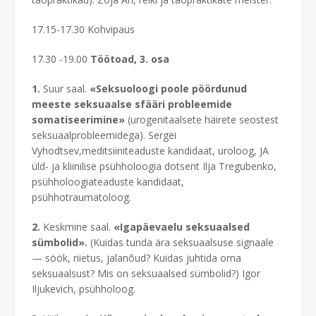
17.15-17.30 Kohvipaus
17.30 -19.00
Töötoad, 3. osa
1.
Suur saal.
«Seksuoloogi poole pöördunud
meeste seksuaalse sfääri probleemide
somatiseerimine»
(urogenitaalsete häirete seostest
seksuaalprobleemidega). Sergei
Vyhodtsev,meditsiiniteaduste kandidaat, uroloog, JA
üld- ja kliinilise psühholoogia dotsent Ilja Tregubenko,
psühholoogiateaduste kandidaat,
psühhotraumatoloog.
2.
Keskmine saal.
«Igapäevaelu seksuaalsed
sümbolid».
(Kuidas tunda ära seksuaalsuse signaale
— söök, riietus, jalanõud? Kuidas juhtida oma
seksuaalsust? Mis on seksuaalsed sümbolid?) Igor
Iljukevich, psühholoog.