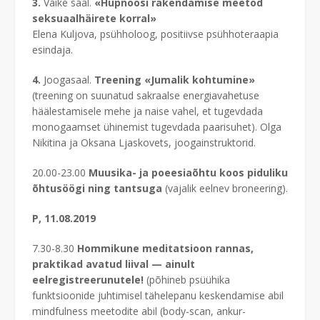
3.
Väike saal.
«Hüpnoosi rakendamise meetod
seksuaalhäirete korral»
Elena Kuljova, psühholoog, positiivse psühhoteraapia
esindaja.
4.
Joogasaal.
Treening «Jumalik kohtumine»
(treening on suunatud sakraalse energiavahetuse
häälestamisele mehe ja naise vahel, et tugevdada
monogaamset ühinemist tugevdada paarisuhet). Olga
Nikitina ja Oksana Ljaskovets, joogainstruktorid.
20.00-23.00
Muusika- ja poeesiaõhtu koos piduliku
õhtusöögi ning tantsuga
(vajalik eelnev broneering).
P, 11.08.2019
7.30-8.30
Hommikune meditatsioon rannas,
praktikad avatud liival — ainult
eelregistreerunutele!
(põhineb psüühika
funktsioonide juhtimisel tähelepanu keskendamise abil
mindfulness meetodite abil (body-scan, ankur-