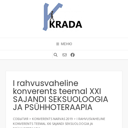
Перейти
к
содержимому
МЕНЮ
I rahvusvaheline
konverents teemal XXI
SAJANDI SEKSUOLOOGIA
JA PSÜHHOTERAAPIA
СОБЫТИЯ
>
KONVERENTS NARVAS 2019
>
I RAHVUSVAHELINE
KONVERENTS TEEMAL XXI SAJANDI SEKSUOLOOGIA JA