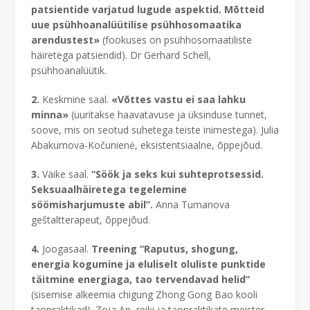
patsientide varjatud lugude aspektid. Mõtteid
uue psühhoanalüütilise psühhosomaatika
arendustest»
(fookuses on psühhosomaatiliste
häiretega patsiendid). Dr Gerhard Schell,
psühhoanalüütik.
2.
Keskmine saal.
«Võttes vastu ei saa lahku
minna»
(uuritakse haavatavuse ja üksinduse tunnet,
soove, mis on seotud suhetega teiste inimestega). Julia
Abakumova-Kočunienė, eksistentsiaalne, õppejõud.
3.
Väike saal.
“Söök ja seks kui suhteprotsessid.
Seksuaalhäiretega tegelemine
söömisharjumuste abil”.
Anna Tumanova
geštaltterapeut, õppejõud.
4.
Joogasaal.
Treening “Raputus, shogung,
energia kogumine ja eluliselt oluliste punktide
täitmine energiaga, tao tervendavad helid”
(sisemise alkeemia chigung Zhong Gong Bao kooli
taopraktikad). Zoja An, reiki ja taopraktikate meister.