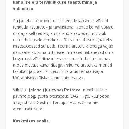
kehalise elu terviklikkuse taastumine ja
vabadus»
Paljud elu episoodid meie klientide lapseeas võivad
tunduda «süütute» ja tavalistena. Nende kõrval võivad
olla aga sellised kogemuslikud episoodid, mis võib
osutuda lapsele imelikuks või traumaatiliseks (näiteks
intsestioossed suhted). Teema arutelu kliendiga vajab
delikaatsust, kuna tihtipeale inimesed häbenevad oma
kogemust või üritavad enam samastuda ühiskonnas
moes olevate kuvanditega. Pakume aruteluks mõned
taktikad ja praktilisi ideid nimetatud temaatikaga
töötamiseks täiskasvanud inimestega.
Viib läbi:
Jelena (Jurjevna) Petrova,
meditsiiniline
psühholoog, gestallt-terapeut. EAGT liige, «Euroopa
Integratiivse Gestallt Teraapia Assosatsiooni»
arendusdirektor.
Keskmises saalis.