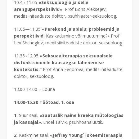
10.45-11.05
«Seksuoloogia ja selle
arenguperspektiivid».
Prof Boris Aleksejev,
meditsiiniteaduste doktor, psühhiaater-seksuoloog.
11
.
05
—
11.35
«Perekond ja abielu: probleemid ja
perspektiivid.
Kas kadumine või muutumine?» Prof
Lev Shcheglov, meditsiiniteaduste doktor, seksuoloog.
11.35 -12.05
«Seksuaalteraapia seksuaalsele
disfunktsioonile kaasaegse lähenemise
kontekstis.”
Prof Anna Fedorova, meditsiiniteaduste
doktor, seksuoloog.
13.00-14.00 – Lõuna
14.00-15.30 Töötoad, 1. osa
1.
Suur saal.
«Saatuslik naine kreeka mütoloogias
ja kaasajal»
. Endel Talvik, psühhoanalüütik.
2.
Keskmine saal.
«Jeffrey Young´i skeemiteraapia