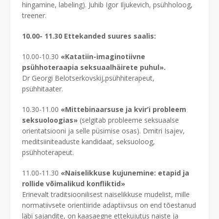
hingamine, labeling). Juhib Igor Iljukevich, psühholoog,
treener.
10.00- 11.30 Ettekanded suures saalis:
10.00-10.30
«Katatiin-imaginotiivne
psühhoteraapia seksuaalhäirete puhul».
Dr Georgi Belotserkovskij,psühhiterapeut,
psühhitaater.
10.30-11.00
«Mittebinaarsuse ja kvir’i probleem
seksuoloogias»
(selgitab probleeme seksuaalse
orientatsiooni ja selle püsimise osas). Dmitri Isajev,
meditsiiniteaduste kandidaat, seksuoloog,
psühhoterapeut.
11.00-11.30
«Naiselikkuse kujunemine: etapid ja
rollide võimalikud konfliktid»
Erinevalt traditsioonilisest naiselikkuse mudelist, mille
normatiivsete orientiiride adaptiivsus on end tõestanud
läbi sajandite, on kaasaegne ettekujutus naiste ja