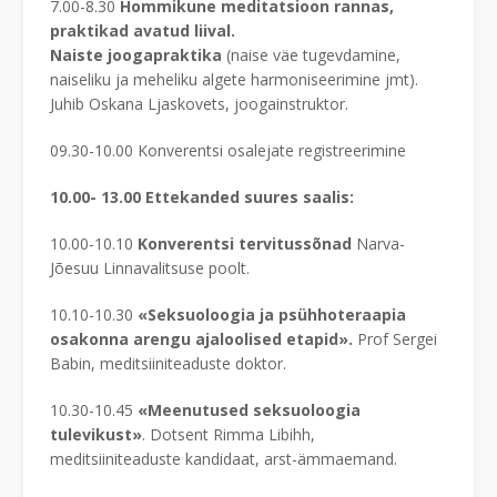
7.00-8.30
Hommikune meditatsioon rannas,
praktikad avatud liival.
Naiste joogapraktika
(naise väe tugevdamine,
naiseliku ja meheliku algete harmoniseerimine jmt).
Juhib Oskana Ljaskovets, joogainstruktor.
09.30-10.00 Konverentsi osalejate registreerimine
10.00- 13.00 Ettekanded suures saalis:
10.00-10.10
Konverentsi tervitussõnad
Narva-
Jõesuu Linnavalitsuse poolt.
10.10-10.30
«Seksuoloogia ja psühhoteraapia
osakonna arengu ajaloolised etapid».
Prof Sergei
Babin, meditsiiniteaduste doktor.
10.30-10.45
«Meenutused seksuoloogia
tulevikust»
. Dotsent Rimma Libihh,
meditsiiniteaduste kandidaat, arst-ämmaemand.