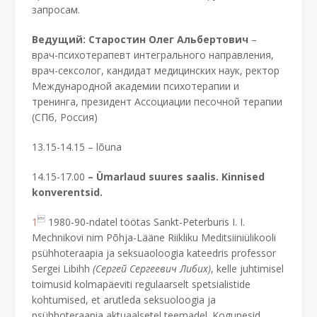
запросам.
Ведущий: Старостин Олег Альбертович
–
врач-психотерапевт интегрального направления,
врач-сексолог, кандидат медицинских наук, ректор
Международной академии психотерапии и
тренинга, президент Ассоциации песочной терапии
(СПб, Россия)
13.15-14.15 – lõuna
14.15-17.00
– Ümarlaud suures saalis. Kinnised
konverentsid.

1
1980-90-ndatel töötas Sankt-Peterburis I. I.
Mechnikovi nim Põhja-Lääne Riikliku Meditsiiniülikooli
psühhoteraapia ja seksuaoloogia kateedris professor
Sergei Libihh
(Сергей Сергеевич Либих)
, kelle juhtimisel
toimusid kolmapäeviti regulaarselt spetsialistide
kohtumised, et arutleda seksuoloogia ja
psühhoteraapia aktuaalsetel teemadel. Kogunesid