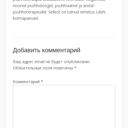
noored psühholoogid, psühhiaatrid ja arstid-
psühhoterapeudid. Sellest on tulnud nimetus Libihi
kolmapäevad.
Добавить комментарий
Ваш адрес email не будет опубликован.
Обязательные поля помечены
*
Комментарий
*