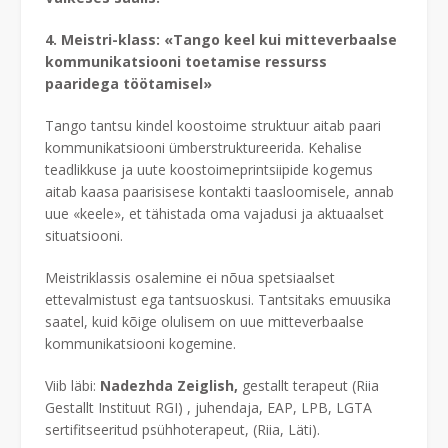
4. Meistri-klass: «Tango keel kui mitteverbaalse
kommunikatsiooni toetamise ressurss
paaridega töötamisel»
Tango tantsu kindel koostoime struktuur aitab paari
kommunikatsiooni ümberstruktureerida. Kehalise
teadlikkuse ja uute koostoimeprintsiipide kogemus
aitab kaasa paarisisese kontakti taasloomisele, annab
uue «keele», et tähistada oma vajadusi ja aktuaalset
situatsiooni.
Meistriklassis osalemine ei nõua spetsiaalset
ettevalmistust ega tantsuoskusi. Tantsitaks emuusika
saatel, kuid kõige olulisem on uue mitteverbaalse
kommunikatsiooni kogemine.
Viib läbi:
Nadezhda Zeiglish,
gestallt terapeut (Riia
Gestallt Instituut RGI) , juhendaja, EAP, LPB, LGTA
sertifitseeritud psühhoterapeut, (Riia, Läti).