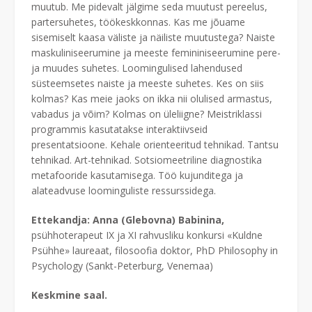
muutub. Me pidevalt jälgime seda muutust pereelus,
partersuhetes, töökeskkonnas. Kas me jõuame
sisemiselt kaasa väliste ja näiliste muutustega? Naiste
maskuliniseerumine ja meeste femininiseerumine pere-
ja muudes suhetes. Loomingulised lahendused
süsteemsetes naiste ja meeste suhetes. Kes on siis
kolmas? Kas meie jaoks on ikka nii olulised armastus,
vabadus ja võim? Kolmas on üleliigne? Meistriklassi
programmis kasutatakse interaktiivseid
presentatsioone. Kehale orienteeritud tehnikad. Tantsu
tehnikad. Art-tehnikad. Sotsiomeetriline diagnostika
metafooride kasutamisega. Töö kujunditega ja
alateadvuse loominguliste ressurssidega.
Ettekandja: Anna (Glebovna) Babinina,
psühhoterapeut IX ja XI rahvusliku konkursi «Kuldne
Psühhe» laureaat, filosoofia doktor, PhD Philosophy in
Psychology (Sankt-Peterburg, Venemaa)
Keskmine saal.