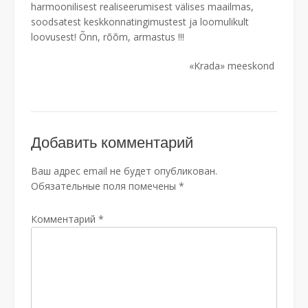
harmoonilisest realiseerumisest välises maailmas,
soodsatest keskkonnatingimustest ja loomulikult
loovusest! Õnn, rõõm, armastus !!!
«Krada» meeskond
Добавить комментарий
Ваш адрес email не будет опубликован.
Обязательные поля помечены
*
Комментарий
*