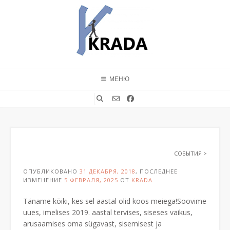
Перейти
к
содержимому
МЕНЮ
СОБЫТИЯ
>
ОПУБЛИКОВАНО
31 ДЕКАБРЯ, 2018
, ПОСЛЕДНЕЕ
ИЗМЕНЕНИЕ
5 ФЕВРАЛЯ, 2025
ОТ
KRADA
Täname kõiki, kes sel aastal olid koos meiega!Soovime
uues, imelises 2019. aastal tervises, siseses vaikus,
arusaamises oma sügavast, sisemisest ja