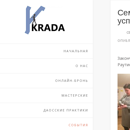
Перейти
к
Се
содержимому
ус
С
ОПУБ
НАЧАЛЬНАЯ
Закон
Раути
О НАС
ОНЛАЙН-БРОНЬ
МАСТЕРСКИЕ
ДАОССКИЕ ПРАКТИКИ
СОБЫТИЯ