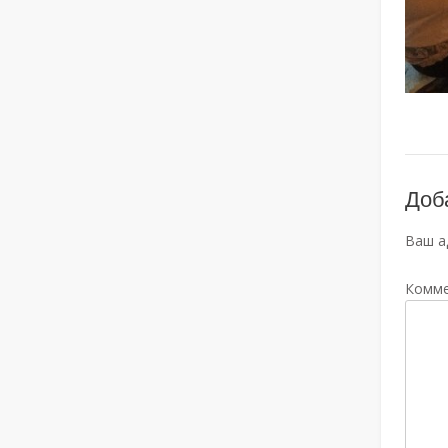
Доб
Ваш а
Комм