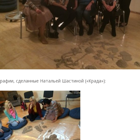
рафии, сделанные Натальей Шастиной («Крада»):